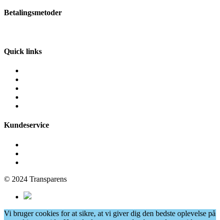
Betalingsmetoder
Quick links
Fliserens
Facaderens
Grafittirens
Algebehandling
Vinduespudsning
Kundeservice
Få et tilbud
Cookie- og privatlivspolitik
Persondatapolitik
© 2024 Transparens
Vi bruger cookies for at sikre, at vi giver dig den bedste oplevelse på