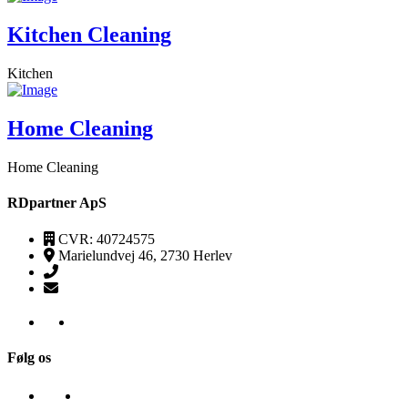
Kitchen Cleaning
Kitchen
Home Cleaning
Home Cleaning
RDpartner ApS
CVR: 40724575
Marielundvej 46, 2730 Herlev
(+45) 52520095
kontakt@transpa-rens.dk
Følg os