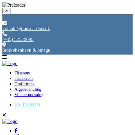
kontakt@transpa-rens.dk
(+45) 52520095
Storkøbenhavn & omegn
Fliserens
Facaderens
Grafittirens
Algebehandling
Vinduespudsning
FÅ TILBUD