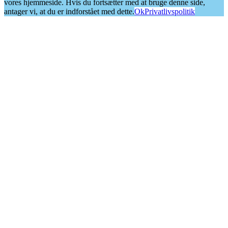
vores hjemmeside. Hvis du fortsætter med at bruge denne side,
antager vi, at du er indforstået med dette.
Ok
Privatlivspolitik